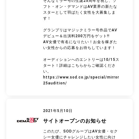
そんなミラー号の生誕25周年を祝し、ソ
フト・オン・デマンドはAV業界の新たな
スターとして羽ばたく女性を大募集しま
す！
グランプリはマジックミラー号作品でAV
デビュー＆出演料200万円をゲット!!
AV女優で有名になりたい！お金を稼ぎた
い女性からの応募をお待ちしています！
オーディションへのエントリーは10/15ス
タート！詳細はこちらからご確認くださ
い。
https://www.sod.co.jp/special/mirror
25audition/
2021年5月10日
サイトオープンのお知らせ
このたび、SODグループはAV女優・セク
シー女優にチャレンジしたい女性に向け