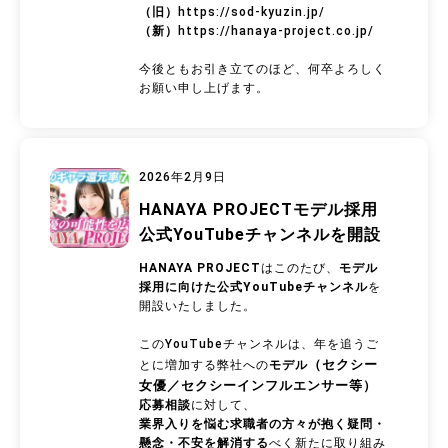
（旧）
https://sod-kyuzin.jp/
（新）
https://hanaya-project.co.jp/
今後ともお引き立てのほど、何卒よろしく
お願い申し上げます。
2026年2月9日
HANAYA PROJECTモデル採用
公式YouTubeチャンネルを開設
HANAYA PROJECT
はこのたび、
モデル
採用に向けた公式YouTubeチャンネル
を
開設いたしました。
このYouTubeチャンネルは、年を追うご
（セクシー
とに増加する弊社への
モデル
女優／セクシーインフルエンサー等）
応募相談
に対して、
業界入りを悩む求職者の方々が抱く疑問・
懸念・不安を解消する
べく新たに取り組み