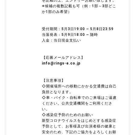
を記載の上、エントリーお願い致します。
※候補の複数記載も可（例：1部～3部どこ
か1部のみ希望）
受付期間：5月3日19:00 ~ 5月8日23:59
当落発表：5月9日18:00 ~ 随時
入金：当日現金支払い
【応募メールアドレス】
info@rings-e.co.jp
【注意事項】
◇開催場所への移動にかかる交通費は自己
負担となります。
◇車・バイク・自転車でのご来場はご遠慮
ください。公共交通機関をご利用くださ
い。
◇感染症予防のためのお願い
新型コロナウイルスをはじめとする感染症
予防として、お客様及び出演者様の健康と
安全のため、下記のご協力をよろしくお願