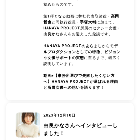
始めたものです。
第1弾となる動画は弊社代表取締役・
高岡
哲也
と同執行役員・
手塚大輔
に加えて、
HANAYA PROJECT所属のセクシー女優・
由良かな
さんをお迎えした鼎談です。
HANAYA PROJECTのあらまし
から
モデ
ルプロダクションとしての特徴
、
ビジョン
や
女優サポートの実態
に至るまで、幅広く
説明しています。
動画▸
【事務所選びで失敗したくない方
へ】HANAYA PROJECTが選ばれる理由
と所属女優への想いを語ります！
2023年12月10日
由良かなさんへインタビューし
ました！