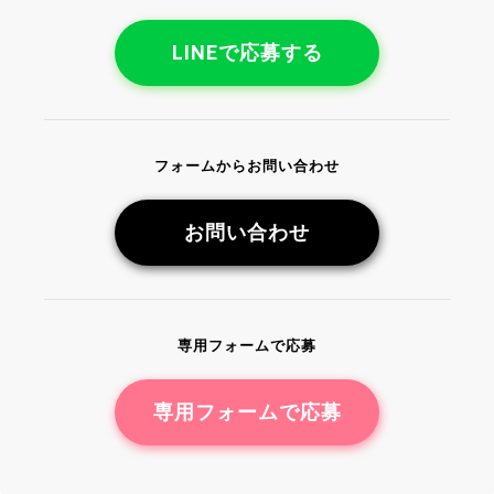
の内容についてのミーティングを実施したり、出演に
あたって必要な業界のルール説明・補足を行います。
LINEで応募する
出演が決まれば、プロダクションとの契約を行うとと
もに、メーカーとも契約を結ぶことになります。ここ
までが、AV女優になる第一歩となります。
プロダクション・メーカーとのそれぞれの契約が完了
フォームからお問い合わせ
しますと、いよいよ本格的な撮影に向けての準備に入
ります。撮影前に作品の流れを示したスケジュールを
お問い合わせ
お渡しいたしますので、事前に内容を確認いただいた
上で撮影に臨んでいただきます。撮影は、概ね1～3日
程度で実施されますが、こちらはあくまでも目安とな
っており作品内容により前後する場合もあります。
専用フォームで応募
撮影が終了してからは、契約内容に基づいた形で出演
料が支払われます。HANAYA PROJECTで働いた場合
の給料は、当サイトの収入事例ページでもご紹介して
専用フォームで応募
おりますのでぜひご参考ください。
そしていよいよ作品リリースとなります。撮影が終了