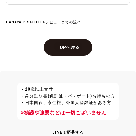
歓迎です。本ページや求人募集要項に記載されていな
い内容や応募にあたり感じた不安など、疑問点があり
ましたらお気軽にご相談ください。
HANAYA PROJECT
>
デビューまでの流れ
ご応募をいただいてからは、面接を実施させていただ
きます。面接の方法は、オンラインか事務所にお越し
いただくかのいずれかのパターンとなっております。
TOPへ戻る
「HANAYA PROJECT」では全国各地より幅広く女優
さんの募集をさせていただいておりますので、地方在
住の方も歓迎しております。
面接の際には、弊社担当者からAV業界や実際に働くお
仕事についての説明をいたします。疑問に感じたこと
や不明点は遠慮なくご相談ください。面接を終えて審
・20歳以上女性
査を通過し、応募者と弊社の間で合意に達しましたら
・身分証明書(免許証・パスポート)お持ちの方
契約完了となります。応募から契約が締結されるまで
・日本国籍、永住権、外国人登録証がある方
の間は、応募書類以外の写真をいただくことは一切ご
※勧誘や強要などは一切ございません
ざいませんのでご安心ください。
契約締結後は、プロダクションの担当者とともに各メ
LINEで応募する
ーカーに訪問をして営業を行います。制作される作品